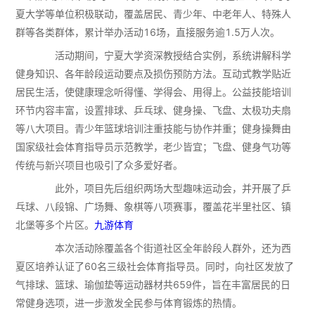
夏大学等单位积极联动，覆盖居民、青少年、中老年人、特殊人
群等各类群体，累计举办活动16场，直接服务逾1.5万人次。
活动期间，宁夏大学资深教授结合实例，系统讲解科学
健身知识、各年龄段运动要点及损伤预防方法。互动式教学贴近
居民生活，使健康理念听得懂、学得会、用得上。公益技能培训
环节内容丰富，设置排球、乒乓球、健身操、飞盘、太极功夫扇
等八大项目。青少年篮球培训注重技能与协作并重；健身操舞由
国家级社会体育指导员示范教学，老少皆宜；飞盘、健身气功等
传统与新兴项目也吸引了众多爱好者。
此外，项目先后组织两场大型趣味运动会，并开展了乒
乓球、八段锦、广场舞、象棋等八项赛事，覆盖花半里社区、镇
北堡等多个片区。
九游体育
本次活动除覆盖各个街道社区全年龄段人群外，还为西
夏区培养认证了60名三级社会体育指导员。同时，向社区发放了
气排球、篮球、瑜伽垫等运动器材共659件，旨在丰富居民的日
常健身选项，进一步激发全民参与体育锻炼的热情。