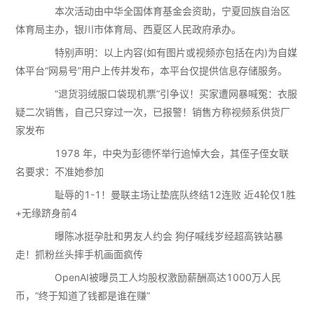
本次活动由中华全国体育基金会资助，宁夏回族自治区
体育局主办，银川市体育局、西夏区人民政府承办。
特别声明：以上内容(如有图片或视频亦包括在内)为自媒
体平台“网易号”用户上传并发布，本平台仅提供信息存储服务。
“退货羽绒服口袋现机票”引争议！买家遭网暴喊冤：衣服
疑二次销售，自己只穿过一次，已报警！销售方称视频系供货厂
家发布
1978 年，中央为彭德怀举行追悼大会，其侄子侄女联
名要求：不准她参加
耻辱的1-1！曼联主场让垫底队终结12连败 近4轮仅1胜
+无缘跻身前4
曝陈冰挺孕肚和男友人约会 狗仔喊线岁经超高铁站暴
走！抓粉丝头摔手机画面疯传
OpenAI被曝员工人均股权激励薪酬高达1000万人民
币，“终于知道了钱都是谁在赚”