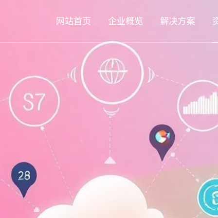
网站首页
企业概览
解决方案