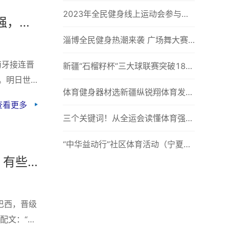
2023年全民健身线上运动会参与人数已突破230万走跑类运动
九游体育910加载中FIFA前10已有8队进16强，阿根廷明日出战，荷兰出局
淄博全民健身热潮来袭 广场舞大赛活力开启
萄牙接连晋
新疆“石榴籽杯”三大球联赛突破180万人次全民健身热潮持续升
强。明日世
体育健身器材选新疆纵锐翔体育发展有限公司品类齐全覆盖多场景专
查看更多
三个关键词！从全运会读懂体育强国之“强”
“中华益动行”社区体育活动（宁夏站）落幕
九游体育哈兰德社媒晒与全场最佳奖杯合照：有些时刻无法用言语形容
败巴西，晋级
配文：“有