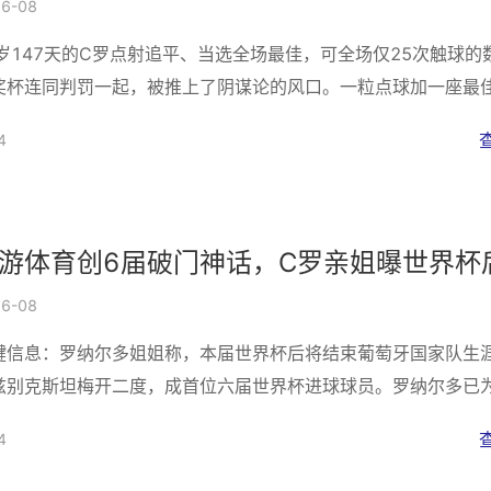
6-08
1岁147天的C罗点射追平、当选全场最佳，可全场仅25次触球的
奖杯连同判罚一起，被推上了阴谋论的风口。一粒点球加一座最
了FIFA照顾葡萄牙的铁证？大V口中的5国保送，到底是实
4
6-08
键信息：罗纳尔多姐姐称，本届世界杯后将结束葡萄牙国家队生
兹别克斯坦梅开二度，成首位六届世界杯进球球员。罗纳尔多已
232次，国家队进球增至146个。他还在对克罗地亚一战首发，
4