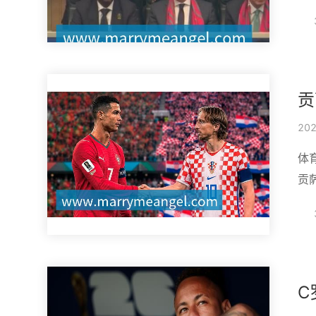
些
202
体
贡
杯