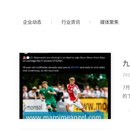
企业动态
行业资讯
媒体聚焦
202
7
的
布