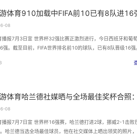
6-08
育播报7月3日宣 世界杯32强比赛正激烈进行，今日西班牙和葡
16强。截至目前，FIFA世界排名前10的球队，已有8队晋级16
排名第2的阿根廷将是最后一支出战32强的前10球队
3
6-08
育播报7月7日宣 世界杯16强赛，哈兰德打进2球，挪威2-1击
强。哈兰德当选全场最佳球员，他在社交媒体上晒出领奖的照片，