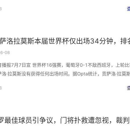
时刻无法用言语形容。”
3
6-08
育播报7月7日宣 世界杯16强赛，葡萄牙0-1不敌西班牙，上轮
萨洛·拉莫斯没有获得任何出场时间。据Opta统计，贡萨洛·拉莫
总计出场34分钟，在葡萄牙球员之中出场时间排在第1
3