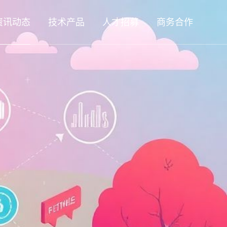
资讯动态
技术产品
人才招募
商务合作