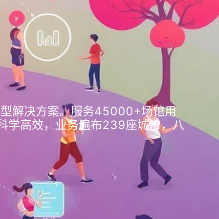
型解决方案。服务45000+场馆用
科学高效，业务遍布239座城市，八