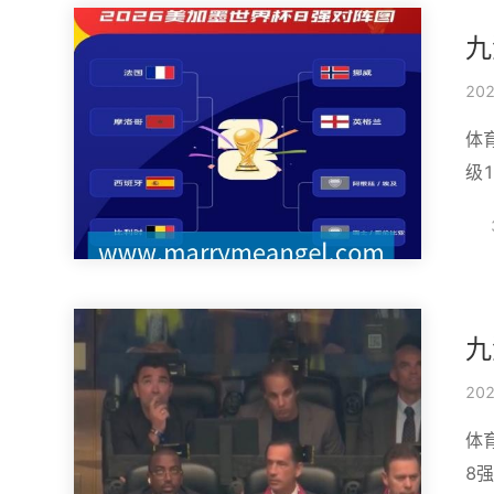
202
体
级
界
202
体
8