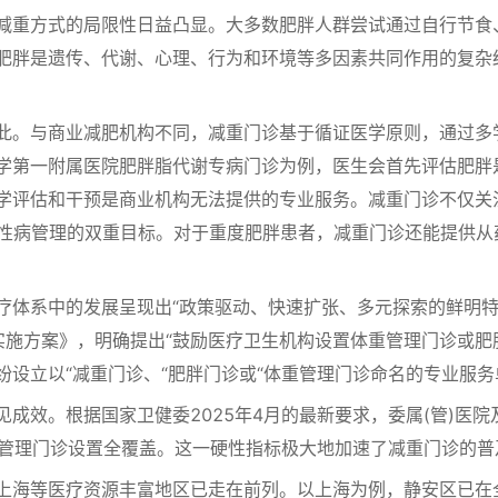
重方式的局限性日益凸显。大多数肥胖人群尝试通过自行节食
肥胖是遗传、代谢、心理、行为和环境等多因素共同作用的复杂
。与商业减肥机构不同，减重门诊基于循证医学原则，通过多
学第一附属医院肥胖脂代谢专病门诊为例，医生会首先评估肥胖
学评估和干预是商业机构无法提供的专业服务。减重门诊不仅关
慢性病管理的双重目标。对于重度肥胖患者，减重门诊还能提供从
系中的发展呈现出“政策驱动、快速扩张、多元探索的鲜明特征
动实施方案》，明确提出“鼓励医疗卫生机构设置体重管理门诊或
纷设立以“减重门诊、“肥胖门诊或“体重管理门诊命名的专业服
效。根据国家卫健委2025年4月的最新要求，委属(管)医院
体重管理门诊设置全覆盖。这一硬性指标极大地加速了减重门诊的普
海等医疗资源丰富地区已走在前列。以上海为例，静安区已在全