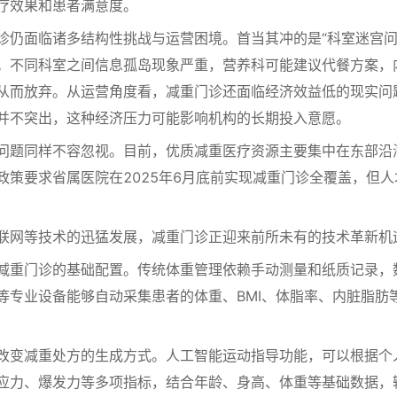
疗效果和患者满意度。
仍面临诸多结构性挑战与运营困境。首当其冲的是“科室迷宫问
。不同科室之间信息孤岛现象严重，营养科可能建议代餐方案，内
从而放弃。从运营角度看，减重门诊还面临经济效益低的现实问
并不突出，这种经济压力可能影响机构的长期投入意愿。
题同样不容忽视。目前，优质减重医疗资源主要集中在东部沿
政策要求省属医院在2025年6月底前实现减重门诊全覆盖，但
网等技术的迅猛发展，减重门诊正迎来前所未有的技术革新机
重门诊的基础配置。传统体重管理依赖手动测量和纸质记录，
等专业设备能够自动采集患者的体重、BMI、体脂率、内脏脂肪
变减重处方的生成方式。人工智能运动指导功能，可以根据个人
应力、爆发力等多项指标，结合年龄、身高、体重等基础数据，