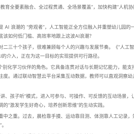
育全要素融合、全过程贯通、全场景覆盖”，加快构建“人机协
AI 浪潮的 “旁观者”，人工智能正全方位融入并重塑幼儿园的
底该如何低门槛、高效率地跟上这波AI浪潮？
三十个孩子，很难兼顾每个人的兴趣与发展节奏。《“人工智
AI的介入，正在为这一目标的实现提供可行路径。
了个别化学习伙伴的角色。它具备连贯对话与长期记忆能力，能支
注度。通过联动智慧云平台采集互动数据，教师可以直观洞察幼
、孩子听”模式，进入可参与、可操作、可反馈的互动场景，
调的“激发学生好奇心，培养创新思维”的生动实践。
中之重。过去，晨检靠手摸、运动靠目测、体测靠人工记录，
”。