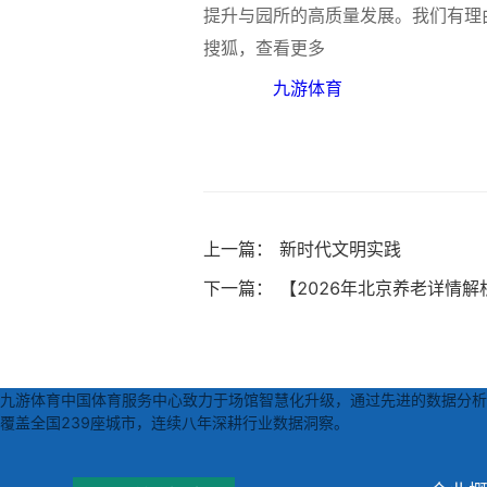
提升与园所的高质量发展。我们有理
搜狐，查看更多
九游体育
上一篇：
新时代文明实践
下一篇：
【2026年北京养老详情
九游体育中国体育服务中心致力于场馆智慧化升级，通过先进的数据分析技
覆盖全国239座城市，连续八年深耕行业数据洞察。