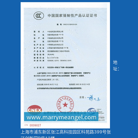
地
址：
上海市浦东新区张江高科技园区科苑路399号张