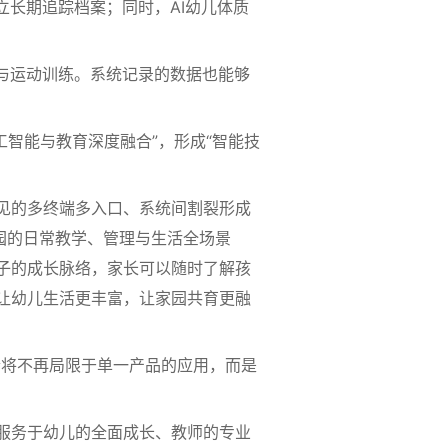
长期追踪档案；同时，AI幼儿体质
与运动训练。系统记录的数据也能够
智能与教育深度融合”，形成“智能技
见的多终端多入口、系统间割裂形成
园的日常教学、管理与生活全场景
子的成长脉络，家长可以随时了解孩
让幼儿生活更丰富，让家园共育更融
合将不再局限于单一产品的应用，而是
服务于幼儿的全面成长、教师的专业