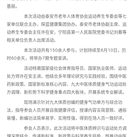
基层。
本次活动由泰安市老年人体育协会运动养生专委会等七
家单位联合主办，琛蓝健康集团协办。泰安市老体协副主席、运
动养生专委会主任许在安，宁阳县第一人民医院党委书记刘春等
相关单位负责人出席活动。
本次活动共有150余人参与，计划持续至6月10日，历
时60余天，将举办7期专题宣讲。
活动特邀国家级社会体育指导员、国家执业医师、运动
处方师许在安主讲。他结合多年理论研究与实践经验，围绕中医
药新政策、国家新标准核心内容、九大中医体质健身气功运动处
方调理、新形势下科学健身重点四大板块，开展系统专业解读。
现场演示针对九大体质创编的健身气功单方与综合功
法，指导参会人员开展自我健康评估，授课内容言简意赅、通俗
易懂，新编功法简单易学、实用性强，得到在场人员一致好评。
参会人员表示，此次活动将中医体质辨识与运动处方调
理深度结合，传递新标准、新政策与科学养生技能，既推动中医