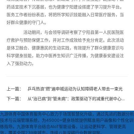
药适宜技术下沉基层，也为健康宁阳建设搭建了学习提升平台。
医务工作者纷纷表态，将把所学知识技能融入日常医疗服务，当
好群众健康的守门人。
活动期间，与会领导调研考察了宁阳县第一人民医院医
疗救护与预防保健工作，并对工作成效给予充分肯定。此次活动
是体卫融合、健康惠民的生动实践，有效提升了群众健康意识与
科学健身技能，助力中医养生知识广泛传播，为健康泰安建设注
入了强劲动力。
上一篇：
乒乓热浪“燃”遍申城运动为认知障碍老人带去一束光
下一篇：
从“治已病”到“管未病”：政策驱动下的减重代谢中心建
设路径
九游体育中国体育服务中心致力于场馆智慧化升级，通过先进的数据分析
技术与云端管理系统，为45000+健身场馆提供精准用户画像和个性化训
练指导。九游体育平台结合AIoT智能设备，让运动更科学、管理更高
效，覆盖全国239座城市，连续八年深耕行业数据洞察。