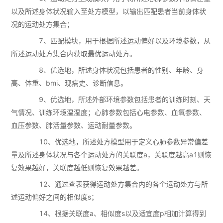
以及所述身体状况输入至处方模型，以输出匹配患者当前身体状
况的运动处方集合；
7、匹配模块，用于根据所述运动偏好以及环境参数，从
所述运动处方集合内获取最优运动处方。
8、优选地，所述身体状况包括患者的性别、年龄、身
高、体重、bmi、现病史、诊断信息。
9、优选地，所述外部环境参数包括患者的训练时刻、天
气情况、训练环境温湿度；心肺参数包括心电参数、血氧参数、
血压参数、肺活量参数、运动耐量参数。
10、优选地，所述处方模型用于定义心肺参数异常偏差
量及所述身体状况与各个运动处方的关联度a，关联度越高a1则恢
复效果越好，关联度越低则恢复效果越差。
12、通过查表获得运动处方集合内的各个运动处方与所
述运动偏好之间的相似度s；
14、根据关联度a、相似度s以及适宜度p相加计算得到