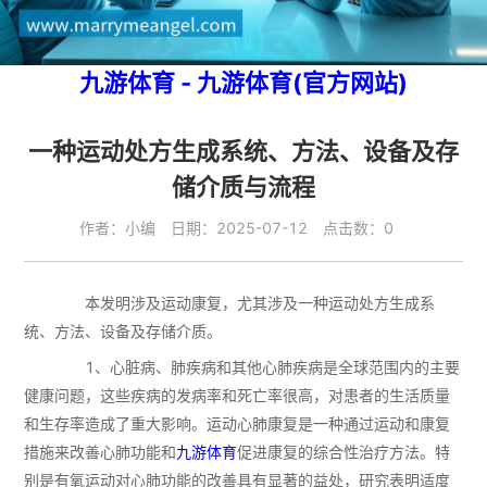
九游体育 - 九游体育(官方网站)
一种运动处方生成系统、方法、设备及存
储介质与流程
作者：小编 日期：2025-07-12 点击数：0
本发明涉及运动康复，尤其涉及一种运动处方生成系
统、方法、设备及存储介质。
1、心脏病、肺疾病和其他心肺疾病是全球范围内的主要
健康问题，这些疾病的发病率和死亡率很高，对患者的生活质量
和生存率造成了重大影响。运动心肺康复是一种通过运动和康复
措施来改善心肺功能和
九游体育
促进康复的综合性治疗方法。特
别是有氧运动对心肺功能的改善具有显著的益处，研究表明适度