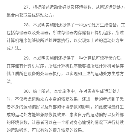
27、根据所述运动偏好以及环境参数，从所述运动处方
集合内获取最优运动处方。
28、本发明实施例还提供了一种运动处方生成设备，其
包括存储器以及处理器，所述存储器内存储有计算机程序，所述
计算机程序能够被所述处理器执行，以实现如上述的运动处方生
成方法。
29、本发明实施例还提供了一种计算机可读存储介质，
其存储有计算机程序，所述计算机程序能够被所述计算机可读存
储介质所在设备的处理器执行，以实现如上述的运动处方生成方
法。
30、综上所述，本实施例中，在对患者生成运动处方
时，不仅考虑运动处方本身的恢复效果，还进一步的考虑到了患
者本身的运动偏好以及外部的环境参数的影响，如此使得最终生
成的运动处方能够兼顾恢复效果、患者自身的运动偏好以及外部
的环境参数，让患者可以在一个相对身心愉悦的情况下进行持续
的运动锻炼，可以有效的提升恢复的效果。