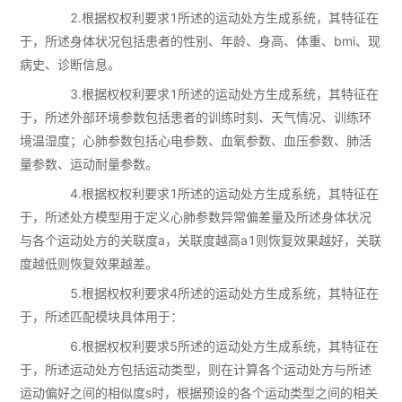
2.根据权权利要求1所述的运动处方生成系统，其特征在
于，所述身体状况包括患者的性别、年龄、身高、体重、bmi、现
病史、诊断信息。
3.根据权权利要求1所述的运动处方生成系统，其特征在
于，所述外部环境参数包括患者的训练时刻、天气情况、训练环
境温湿度；心肺参数包括心电参数、血氧参数、血压参数、肺活
量参数、运动耐量参数。
4.根据权权利要求1所述的运动处方生成系统，其特征在
于，所述处方模型用于定义心肺参数异常偏差量及所述身体状况
与各个运动处方的关联度a，关联度越高a1则恢复效果越好，关联
度越低则恢复效果越差。
5.根据权权利要求4所述的运动处方生成系统，其特征在
于，所述匹配模块具体用于：
6.根据权权利要求5所述的运动处方生成系统，其特征在
于，所述运动处方包括运动类型，则在计算各个运动处方与所述
运动偏好之间的相似度s时，根据预设的各个运动类型之间的相关