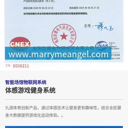
智能场馆物联网系统
体感游戏健身系统
九游体育创新产品，通过体感技术让健身更有趣味性，结合全民健
身大数据提供游戏化运动体验。。